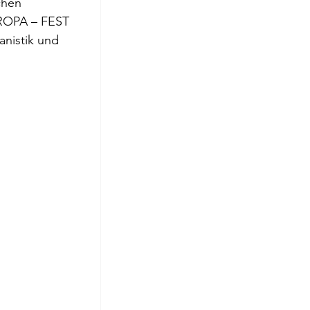
chen 
roge
UROPA – FEST 
nistik und 