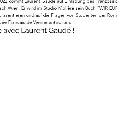
2022 kommt Laurent Gaudé auf Einladung des Französis
rokkaner
Die rote Schwalbe
Dolmetschen
Die Pi
 nach Wien. Er wird im Studio Molière sein Buch “WIR E
äsentieren und auf die Fragen von Studenten der Roma
cée Francais de Vienne antworten. 
Dominique Fernandez
Driss Chraibi
Edition Bernest
 avec Laurent Gaudé ! 
up
Dorothea Grünzweig
Institut Francais
aulpoix
Jean-Baptiste Para
Jean-Paul Alègre
im Winckelmann
Gemma Salem
Franz Schubert
r Mutter
Gilbert & Georges
Leipziger Literaturverlag