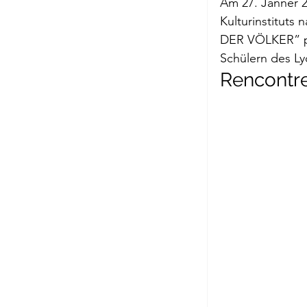
Am 27. Jänner 
Briefe a. j. Ma
Kulturinstituts
DER VÖLKER” pr
Schülern des Ly
Descartes
Rencontre
Edition Ruger
Jean-Michel M
Johann Joach
Lächeln meine