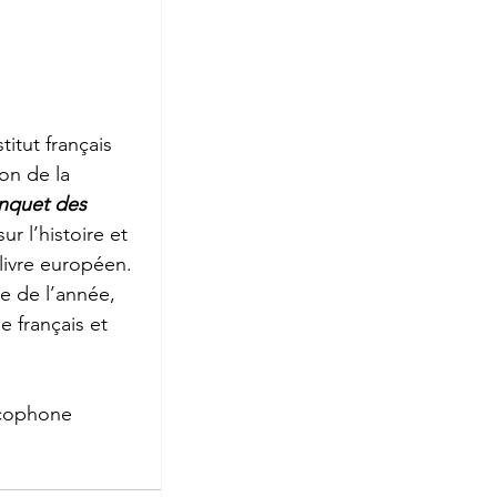
itut français 
ion de la 
nquet des 
r l’histoire et 
 livre européen. 
e de l’année, 
e français et 
ancophone