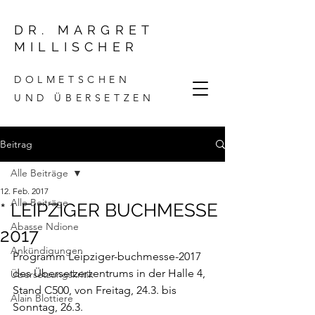
DR. MARGRET
MILLISCHER
DOLMETSCHEN
UND ÜBERSETZEN
Beitrag
Alle Beiträge
12. Feb. 2017
Alle Beiträge
* LEIPZIGER BUCHMESSE
Abasse Ndione
2017
Ankündigungen
Programm Leipziger-buchmesse-2017
des Übersetzerzentrums in der Halle 4, 
Übersetzungskritik
Stand C500, von Freitag, 24.3. bis 
Alain Blottiere
Sonntag, 26.3.