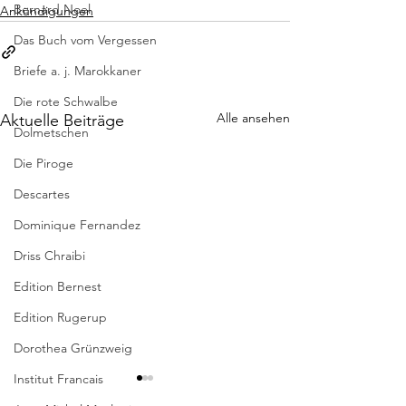
Bernard Noel
Ankündigungen
Das Buch vom Vergessen
Briefe a. j. Marokkaner
Die rote Schwalbe
Alle ansehen
Aktuelle Beiträge
Dolmetschen
Die Piroge
Descartes
Dominique Fernandez
Driss Chraibi
Edition Bernest
Edition Rugerup
Dorothea Grünzweig
Institut Francais
* GEMMA SALE