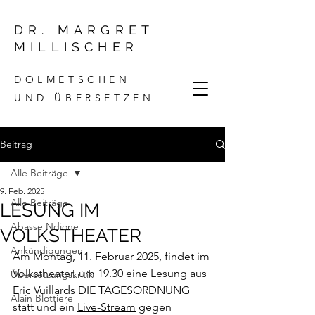
DR. MARGRET
MILLISCHER
DOLMETSCHEN
UND ÜBERSETZEN
Beitrag
Alle Beiträge
9. Feb. 2025
Alle Beiträge
LESUNG IM
Abasse Ndione
VOLKSTHEATER
Ankündigungen
Am Montag, 11. Februar 2025, findet im 
Volkstheater
, um 19.30 eine Lesung aus 
Übersetzungskritik
Eric Vuillards DIE TAGESORDNUNG 
Alain Blottiere
statt und ein 
Live-Stream
 gegen 