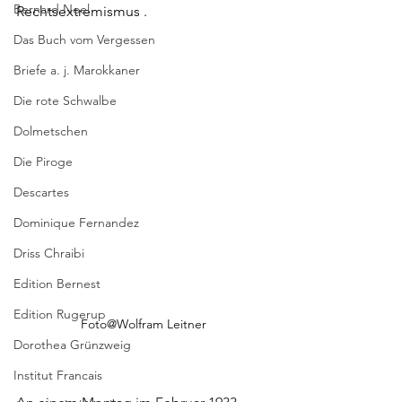
Bernard Noel
Rechtsextremismus .
Das Buch vom Vergessen
Briefe a. j. Marokkaner
Die rote Schwalbe
Dolmetschen
Die Piroge
Descartes
Dominique Fernandez
Driss Chraibi
Edition Bernest
Edition Rugerup
Foto@Wolfram Leitner
Dorothea Grünzweig
Institut Francais