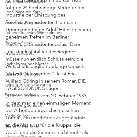
An einem Montag im Februar 1933 
Jean-Michel Maulpoix
folgten 24 hochrangige Vertreter der 
Jean-Baptiste Para
Industrie der Einladung des 
Jean-Paul Alègre
Reichstagspräsidenten Hermann 
Göring und trafen Adolf Hitler in einem 
Johann Joachim Winckelmann
geheimen Treffen im Berliner 
Gemma Salem
Reichstagspräsidentenpalais. Denn 
„mit der Instabilität des Regimes 
Franz Schubert
müsse nun endlich Schluss sein; die 
Lächeln meiner Mutter
Wirtschaftstätigkeit verlange Umsicht 
und Entschlossenheit“, lässt Éric 
Gilbert & Georges
Vuillard Göring in seinem Roman DIE 
Leipziger Literaturverlag
TAGESORDNUNG sagen. 
Passagen Verlag
„Dieses Treffen vom 20. Februar 1933, 
in dem man einen einmaligen Moment 
Pierre Bergounioux
der Arbeitgebergeschichte sehen 
Marie Sellier
könnte, ein unerhörtes Zugeständnis 
an die Nazis, ist für die Krupps, die 
Rainer Maria Rilke
Opels und die Siemens nicht mehr als 
Literaturübersetzen