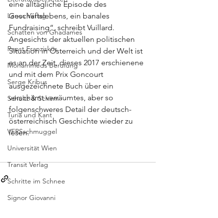
eine alltägliche Episode des 
Lenos Verlag
Geschäftslebens, ein banales 
Fundraising“, schreibt Vuillard. 
Schatten von Ghadames
Angesichts der aktuellen politischen 
Papst Franziskus
Situation in Österreich und der Welt ist 
es an der Zeit, dieses 2017 erschienene 
Mohammeds Berufung
und mit dem Prix Goncourt 
Serge Kribus
ausgezeichnete Buch über ein 
verschämt verräumtes, aber so 
Schultz & Schirm
folgenschweres Detail der deutsch-
Turia und Kant
österreichisch Geschichte wieder zu 
VERSschmuggel
lesen.
Universität Wien
Transit Verlag
Schritte im Schnee
Signor Giovanni
Wir haben gar nichts kommen sehen
Alle ansehen
Aktuelle Beiträge