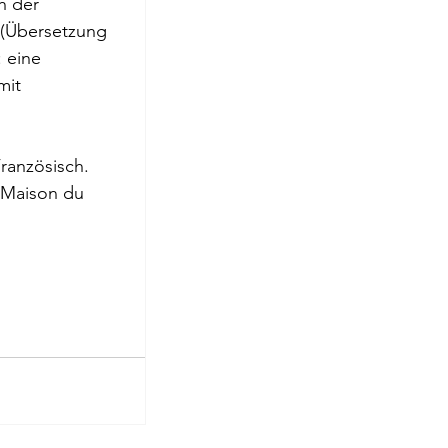
h der 
roge
l (Übersetzung 
 eine 
mit 
Französisch.
 Maison du 