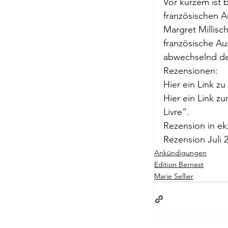
Vor kurzem ist 
Briefe a. j. Ma
französischen A
Margret Millisc
französische Au
Descartes
abwechselnd de
Rezensionen:
Hier ein 
Link
 zu
Edition Ruger
Hier ein 
Link
 zu
Livre”.
Rezension
 in e
Jean-Michel M
Rezension
 Juli 
Ankündigungen
Edition Bernest
Johann Joach
Marie Sellier
Lächeln meine