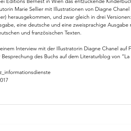
bei Editions Bernest in Wien das entzückende Kinderbuc
rokkaner
Die rote Schwalbe
Dolmetschen
Die Pi
utorin Marie Sellier mit Illustrationen von Diagne Chane
her) herausgekommen, und zwar gleich in drei Versionen:
sgabe, eine deutsche und eine zweisprachige Ausgabe 
Dominique Fernandez
Driss Chraibi
Edition Bernest
utschen und französischen Texten.
 einem Interview mit der Illustratorin Diagne Chanel auf 
up
Dorothea Grünzweig
Institut Francais
r Besprechung des Buchs auf dem Literaturblog von “La
kz_informationsdienste
aulpoix
Jean-Baptiste Para
Jean-Paul Alègre
2017
im Winckelmann
Gemma Salem
Franz Schubert
r Mutter
Gilbert & Georges
Leipziger Literaturverlag