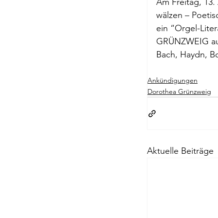
Am Freitag, 13. 
Briefe a. j. Ma
wälzen – Poetis
ein “Orgel-Lite
GRÜNZWEIG aus 
Descartes
Bach, Haydn, Bo
Ankündigungen
Edition Ruger
Dorothea Grünzweig
Jean-Michel M
Aktuelle Beiträge
Johann Joach
Lächeln meine