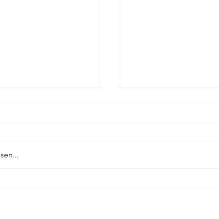
ag
Pierre Bergounioux
Marie Sellier
Rainer Maria 
sen...
70-JAHR-FEIER
DIE LETZTE NACHT 
GEWINNT