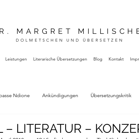
R. MARGRET MILLISCH
DOLMETSCHEN UND ÜBERSETZEN
Leistungen
Literarische Übersetzungen
Blog
Kontakt
Imp
basse Ndione
Ankündigungen
Übersetzungskritik
Bernard Noel
Das Buch vom Vergessen
L – LITERATUR – KONZE