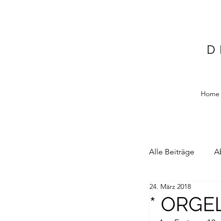
D
Home
Alle Beiträge
A
24. März 2018
Alain Blottiere
* ORGE