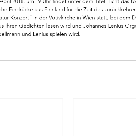
April 2018, um 19 Uhr findet unter dem Titel “
licht das t
rokkaner
Die rote Schwalbe
Dolmetschen
Die Pi
che Eindrücke aus Finnland für die Zeit des zurückkehre
ratur-Konzert” in der Votivkirche in Wien statt, bei d
ihren Gedichten lesen wird und Johannes Lenius Orge
Dominique Fernandez
Driss Chraibi
Edition Bernest
ellmann und Lenius spielen wird.
up
Dorothea Grünzweig
Institut Francais
aulpoix
Jean-Baptiste Para
Jean-Paul Alègre
im Winckelmann
Gemma Salem
Franz Schubert
r Mutter
Gilbert & Georges
Leipziger Literaturverlag