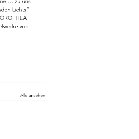
öne
 … zu uns 
roge
nden Lichts” 
em DOROTHEA 
lwerke von 
Alle ansehen