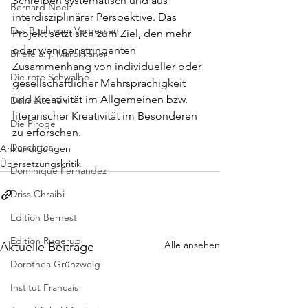
Schreiben systematisch und aus 
Bernard Noel
interdisziplinärer Perspektive. Das 
Das Buch vom Vergessen
Projekt setzt sich zum Ziel, den mehr 
oder weniger stringenten 
Briefe a. j. Marokkaner
Zusammenhang von individueller oder 
Die rote Schwalbe
gesellschaftlicher Mehrsprachigkeit 
und Kreativität im Allgemeinen bzw. 
Dolmetschen
literarischer Kreativität im Besonderen 
Die Piroge
zu erforschen.
Descartes
Ankündigungen
Übersetzungskritik
Dominique Fernandez
Driss Chraibi
Edition Bernest
Edition Rugerup
Alle ansehen
Aktuelle Beiträge
Dorothea Grünzweig
Institut Francais