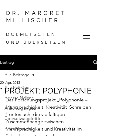
DR. MARGRET
MILLISCHER
DOLMETSCHEN
UND ÜBERSETZEN
Beitrag
Alle Beiträge
20. Apr. 2013
Alle Beiträge
* PROJEKT: POLYPHONIE
Abasse Ndione
Das Forschungsprojekt „
Polyphonie
 – 
Mehrsprachigkeit_Kreativität_Schreiben
Ankündigungen
“ untersucht die vielfältigen 
Übersetzungskritik
Zusammenhänge zwischen 
Alain Blottiere
Mehrsprachigkeit und Kreativität im 