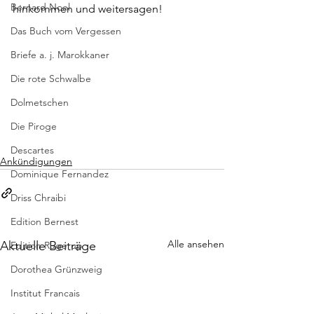
Bernard Noel
hinkommen und weitersagen!
Das Buch vom Vergessen
Briefe a. j. Marokkaner
Die rote Schwalbe
Dolmetschen
Die Piroge
Descartes
Ankündigungen
Dominique Fernandez
Driss Chraibi
Edition Bernest
Alle ansehen
Aktuelle Beiträge
Edition Rugerup
Dorothea Grünzweig
Institut Francais