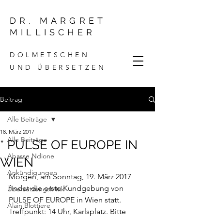
DR. MARGRET
MILLISCHER
DOLMETSCHEN
UND ÜBERSETZEN
Beitrag
Alle Beiträge
18. März 2017
Alle Beiträge
* PULSE OF EUROPE IN
Abasse Ndione
WIEN
Ankündigungen
Morgen, am Sonntag, 19. März 2017 
findet die erste Kundgebung von 
Übersetzungskritik
PULSE OF EUROPE
 in Wien statt. 
Alain Blottiere
Treffpunkt: 14 Uhr, Karlsplatz. Bitte 