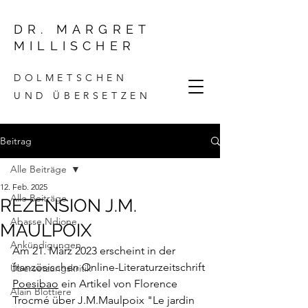
DR. MARGRET
MILLISCHER
DOLMETSCHEN
UND ÜBERSETZEN
Beitrag
Alle Beiträge
12. Feb. 2025
Alle Beiträge
REZENSION J.M.
Abasse Ndione
MAULPOIX
Ankündigungen
Am 21. März 2023 erscheint in der 
französischen Online-Literaturzeitschrift 
Übersetzungskritik
Poesibao
 ein Artikel von Florence 
Alain Blottiere
Trocmé über 
J.M.Ma
ulpoix "Le jardin 