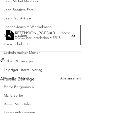
Jean-Michel Maulpoix
Jean-Baptiste Para
Jean-Paul Alègre
Johann Joachim Winckelmann
REZENSION_POESIABO_deutsch
.docx
Gemma Salem
DOCX herunterladen • 37KB
Franz Schubert
Lächeln meiner Mutter
Gilbert & Georges
Leipziger Literaturverlag
Passagen Verlag
Alle ansehen
Aktuelle Beiträge
Pierre Bergounioux
Marie Sellier
Rainer Maria Rilke
Literaturübersetzen