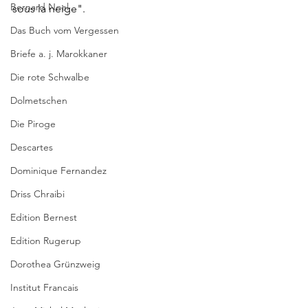
Bernard Noel
sous la neige".
Das Buch vom Vergessen
Briefe a. j. Marokkaner
Die rote Schwalbe
Dolmetschen
Die Piroge
Descartes
Dominique Fernandez
Driss Chraibi
Edition Bernest
Edition Rugerup
Dorothea Grünzweig
Institut Francais