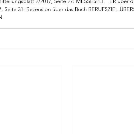
itteilungsblatt 2/2017
, Seite 27: MESSESPLITTER über di
rokkaner
Die rote Schwalbe
Dolmetschen
Die Pi
, Seite 31: Rezension über das Buch BERUFSZIEL ÜB
N.
Dominique Fernandez
Driss Chraibi
Edition Bernest
up
Dorothea Grünzweig
Institut Francais
aulpoix
Jean-Baptiste Para
Jean-Paul Alègre
im Winckelmann
Gemma Salem
Franz Schubert
r Mutter
Gilbert & Georges
Leipziger Literaturverlag