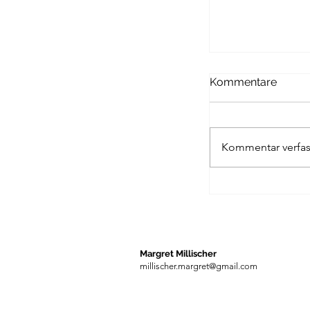
Passagen Verl
Kommentare
Kommentar verfas
UNIVERSITAS 
Margret Millischer
millischer.margret@gmail.com