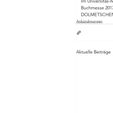
Im Universitas-
M
Briefe a. j. Ma
Buchmesse 2017
DOLMETSCHE
Ankündigungen
Descartes
Edition Ruger
Aktuelle Beiträge
Jean-Michel M
Johann Joach
Lächeln meine