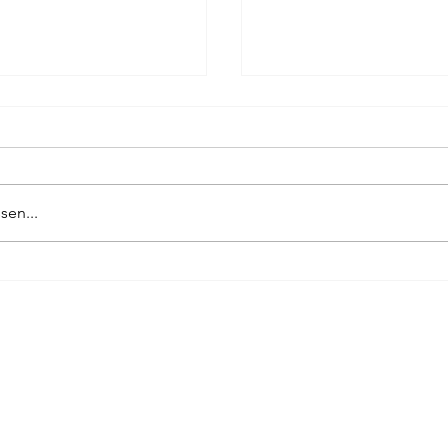
ag
Pierre Bergounioux
Marie Sellier
Rainer Maria 
sen...
70-JAHR-FEIER
DIE LETZTE NACHT 
GEWINNT