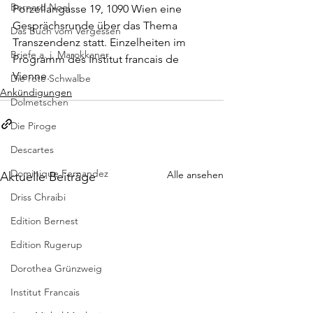
Bernard Noel
Porzellangasse 19, 1090 Wien eine 
Gesprächsrunde über das Thema 
Das Buch vom Vergessen
Transzendenz statt. Einzelheiten im 
Briefe a. j. Marokkaner
Programm des 
Institut francais de 
Vienne.
Die rote Schwalbe
Ankündigungen
Dolmetschen
Die Piroge
Descartes
Dominique Fernandez
Alle ansehen
Aktuelle Beiträge
Driss Chraibi
Edition Bernest
Edition Rugerup
Dorothea Grünzweig
Institut Francais