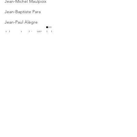
Jean-Michel Maulpoix
Jean-Baptiste Para
Jean-Paul Alègre
* GEMMA SALE
Johann Joachim Winckelmann
WIEN VERSTO
Gemma Salem
Am 20. Mai 2020 ist
Kommentare
Franz Schubert
Schriftstellerin 
Lächeln meiner Mutter
in Wien verstorben
Nachruf, der am 27.
Gilbert & Georges
Kommentar verfassen...
DIE LETZTE NACHT DER
Monde erschienen is
WELT GEWINNT
Leipziger Literaturverlag
Passagen Verlag
Pierre Bergounioux
Marie Sellier
Margret Millischer
Rainer Maria Rilke
millischer.margret@gmail.com
Literaturübersetzen