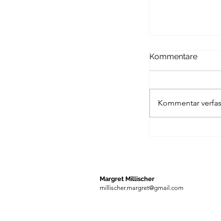
Passagen Verl
Kommentare
Kommentar verfas
UNIVERSITAS 
Margret Millischer
millischer.margret@gmail.com