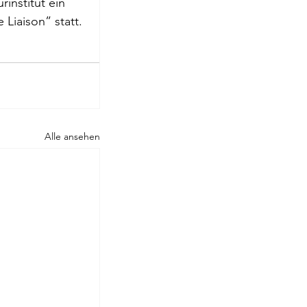
institut ein 
roge
e Liaison
” statt.
Alle ansehen