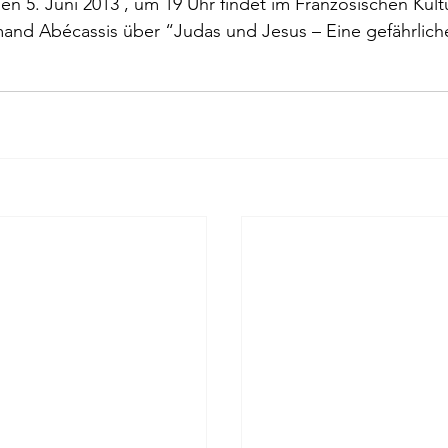
n 5. Juni 2013 , um 19 Uhr findet im Französischen Kultur
rokkaner
Die rote Schwalbe
Dolmetschen
Die Pi
mand Abécassis über “
Judas und Jesus – Eine gefährlich
Dominique Fernandez
Driss Chraibi
Edition Bernest
up
Dorothea Grünzweig
Institut Francais
aulpoix
Jean-Baptiste Para
Jean-Paul Alègre
im Winckelmann
Gemma Salem
Franz Schubert
r Mutter
Gilbert & Georges
Leipziger Literaturverlag