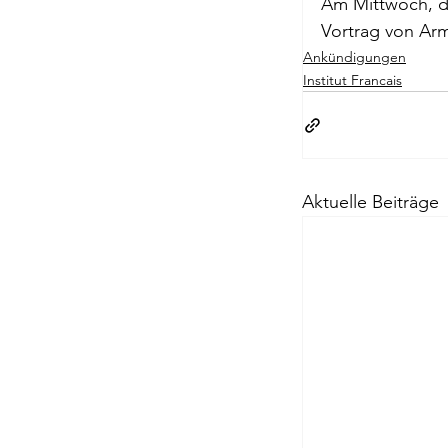
Am Mittwoch, de
Briefe a. j. Ma
Vortrag von Ar
Ankündigungen
Institut Francais
Descartes
Edition Ruger
Aktuelle Beiträge
Jean-Michel M
Johann Joach
Lächeln meine