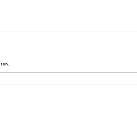
ag
Pierre Bergounioux
Marie Sellier
Rainer Maria 
sen...
70-JAHR-FEIER
DIE LETZTE NACHT 
GEWINNT