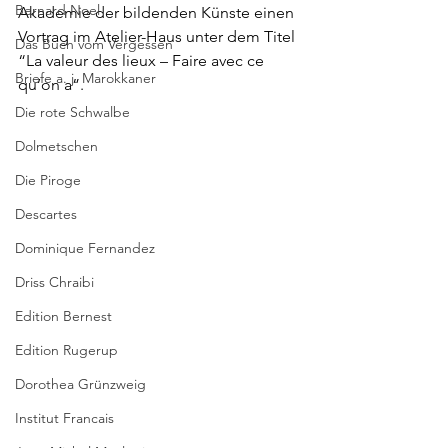
Bernard Noel
Akademie der bildenden Künste 
einen 
Vortrag im Atelier-Haus unter dem Titel 
Das Buch vom Vergessen
“La valeur des lieux – Faire avec ce 
Briefe a. j. Marokkaner
qu’on a”. 
Die rote Schwalbe
Dolmetschen
Die Piroge
Descartes
Dominique Fernandez
Driss Chraibi
Edition Bernest
Edition Rugerup
Dorothea Grünzweig
Institut Francais