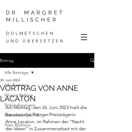
DR. MARGRET
MILLISCHER
DOLMETSCHEN
UND ÜBERSETZEN
Beitrag
Alle Beiträge
30. Juni 2023
Alle Beiträge
VORTRAG VON ANNE
Abasse Ndione
LACATON
Ankündigungen
Am Montag, den 26. Juni 2023 hielt die 
französische Pritzger-Preisträgerin 
Übersetzungskritik
Anne Lacaton, im Rahmen der “Nacht 
Alain Blottiere
der Ideen” in Zusammenarbeit mit der 