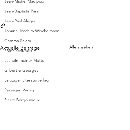
Jean-Michel Maulpoix
Jean-Baptiste Para
Jean-Paul Alègre
Johann Joachim Winckelmann
Gemma Salem
Alle ansehen
Aktuelle Beiträge
Franz Schubert
Lächeln meiner Mutter
Gilbert & Georges
Leipziger Literaturverlag
Passagen Verlag
Pierre Bergounioux
Marie Sellier
Rainer Maria Rilke
Literaturübersetzen