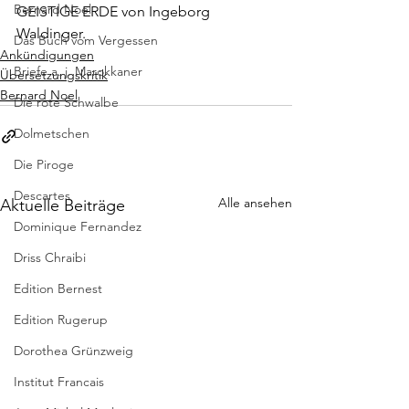
Bernard Noel
GEISTIGE ERDE
 von Ingeborg 
Waldinger.
Das Buch vom Vergessen
Ankündigungen
Briefe a. j. Marokkaner
Übersetzungskritik
Bernard Noel
Die rote Schwalbe
Dolmetschen
Die Piroge
Descartes
Alle ansehen
Aktuelle Beiträge
Dominique Fernandez
Driss Chraibi
Edition Bernest
Edition Rugerup
Dorothea Grünzweig
Institut Francais