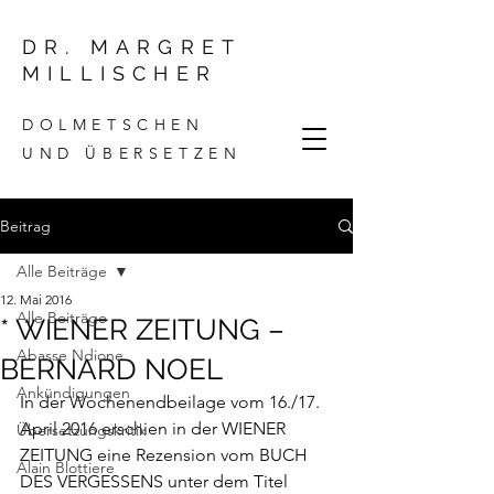
DR. MARGRET
MILLISCHER
DOLMETSCHEN
UND ÜBERSETZEN
Beitrag
Alle Beiträge
12. Mai 2016
Alle Beiträge
* WIENER ZEITUNG –
Abasse Ndione
BERNARD NOEL
Ankündigungen
In der Wochenendbeilage vom 16./17. 
April 2016 erschien in der WIENER 
Übersetzungskritik
ZEITUNG eine Rezension vom BUCH 
Alain Blottiere
DES VERGESSENS unter dem Titel 